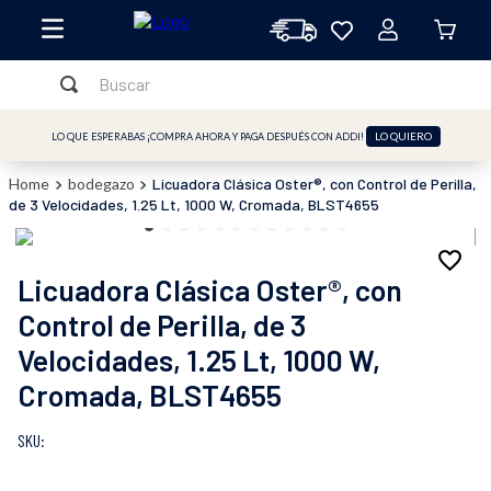
Buscar
TÉRMINOS MÁS BUSCADOS
LO QUIERO
LO QUE ESPERABAS ¡COMPRA AHORA Y PAGA DESPUÉS CON ADDI!
1
.
licuadora
bodegazo
Licuadora Clásica Oster®, con Control de Perilla,
2
.
freidora
de 3 Velocidades, 1.25 Lt, 1000 W, Cromada, BLST4655
3
.
cafetera
4
.
batidora
Licuadora Clásica Oster®, con
5
.
sandwichera
Control de Perilla, de 3
Velocidades, 1.25 Lt, 1000 W,
6
.
freidora aire
Cromada, BLST4655
7
.
plancha
8
.
vaso licuadora
:
9
.
horno