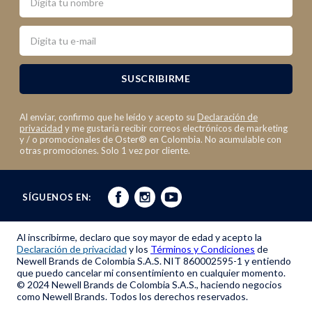
Email
SUSCRIBIRME
Al enviar, confirmo que he leído y acepto su
Declaración de
privacidad
y me gustaría recibir correos electrónicos de marketing
y / o promocionales de Oster® en Colombia. No acumulable con
otras promociones. Solo 1 vez por cliente.
SÍGUENOS EN:
Al inscribirme, declaro que soy mayor de edad y acepto la
Declaración de privacidad
y los
Términos y Condiciones
de
Newell Brands de Colombia S.A.S. NIT 860002595-1 y entiendo
que puedo cancelar mi consentimiento en cualquier momento.
© 2024 Newell Brands de Colombia S.A.S., haciendo negocios
como Newell Brands. Todos los derechos reservados.