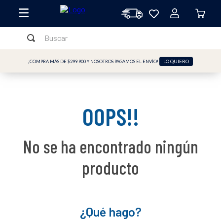
Buscar
TÉRMINOS MÁS BUSCADOS
LO QUIERO
¡COMPRA MÁS DE $299.900 Y NOSOTROS PAGAMOS EL ENVÍO!
1
.
licuadora
2
.
freidora
OOPS!!
3
.
cafetera
4
.
batidora
No se ha encontrado ningún
5
.
sandwichera
6
.
freidora aire
producto
7
.
plancha
8
.
vaso
¿Qué hago?
9
.
horno