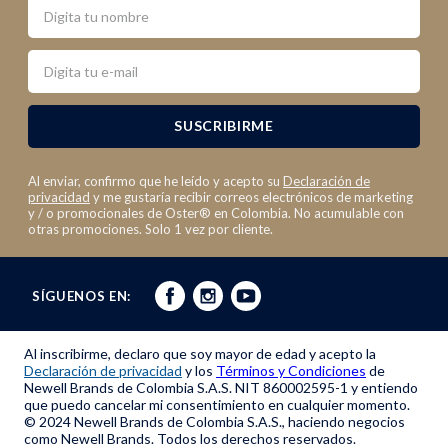
Nombre
Email
SUSCRIBIRME
Al enviar, confirmo que he leído y acepto su
Declaración de
privacidad
y me gustaría recibir correos electrónicos de marketing
y / o promocionales de Oster® en Colombia. No acumulable con
otras promociones. Solo 1 vez por cliente.
SÍGUENOS EN:
Al inscribirme, declaro que soy mayor de edad y acepto la
Declaración de privacidad
y los
Términos y Condiciones
de
Newell Brands de Colombia S.A.S. NIT 860002595-1 y entiendo
que puedo cancelar mi consentimiento en cualquier momento.
© 2024 Newell Brands de Colombia S.A.S., haciendo negocios
como Newell Brands. Todos los derechos reservados.