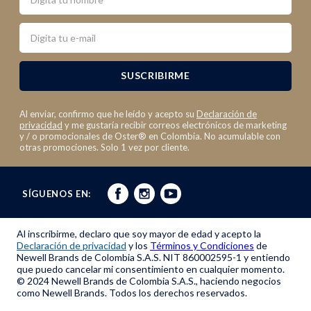
Email
SUSCRIBIRME
Al enviar, confirmo que he leído y acepto su
Declaración de
privacidad
y me gustaría recibir correos electrónicos de marketing
y / o promocionales de Oster® en Colombia. No acumulable con
otras promociones. Solo 1 vez por cliente.
SÍGUENOS EN:
Al inscribirme, declaro que soy mayor de edad y acepto la
Declaración de privacidad
y los
Términos y Condiciones
de
Newell Brands de Colombia S.A.S. NIT 860002595-1 y entiendo
que puedo cancelar mi consentimiento en cualquier momento.
© 2024 Newell Brands de Colombia S.A.S., haciendo negocios
como Newell Brands. Todos los derechos reservados.