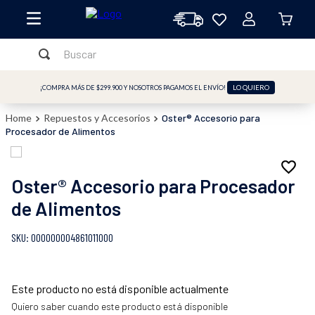
Buscar
TÉRMINOS MÁS BUSCADOS
LO QUIERO
¡COMPRA MÁS DE $299.900 Y NOSOTROS PAGAMOS EL ENVÍO!
1
.
licuadora
Repuestos y Accesorios
Oster® Accesorio para
2
.
freidora
Procesador de Alimentos
3
.
cafetera
4
.
batidora
Oster® Accesorio para Procesador
5
.
sandwichera
de Alimentos
6
.
freidora aire
:
000000004861011000
7
.
plancha
8
.
horno
Este producto no está disponible actualmente
9
.
vaso
Quiero saber cuando este producto está disponible