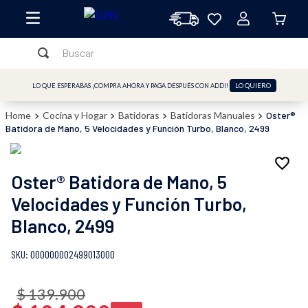
Buscar
TÉRMINOS MÁS BUSCADOS
LO QUIERO
LO QUE ESPERABAS ¡COMPRA AHORA Y PAGA DESPUÉS CON ADDI!
1
.
licuadora
Cocina y Hogar
Batidoras
Batidoras Manuales
Oster®
2
.
freidora
Batidora de Mano, 5 Velocidades y Función Turbo, Blanco, 2499
3
.
cafetera
4
.
batidora
Oster® Batidora de Mano, 5
5
.
sandwichera
Velocidades y Función Turbo,
Blanco, 2499
6
.
freidora aire
7
.
plancha
:
000000002499013000
8
.
vaso
$
139
.
900
9
.
horno