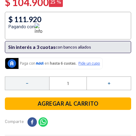
$
104
.
900
25 %
10
.
vaso licuadora
$ 111.920
Pagando con
Sin interés a 3 cuotas
con bancos aliados
－
＋
AGREGAR AL CARRITO
Comparte