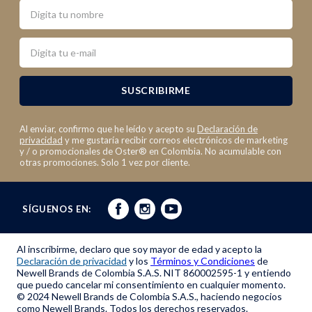
Nombre
Email
SUSCRIBIRME
Al enviar, confirmo que he leído y acepto su
Declaración de
privacidad
y me gustaría recibir correos electrónicos de marketing
y / o promocionales de Oster® en Colombia. No acumulable con
otras promociones. Solo 1 vez por cliente.
SÍGUENOS EN:
Al inscribirme, declaro que soy mayor de edad y acepto la
Declaración de privacidad
y los
Términos y Condiciones
de
Newell Brands de Colombia S.A.S. NIT 860002595-1 y entiendo
que puedo cancelar mi consentimiento en cualquier momento.
© 2024 Newell Brands de Colombia S.A.S., haciendo negocios
como Newell Brands. Todos los derechos reservados.