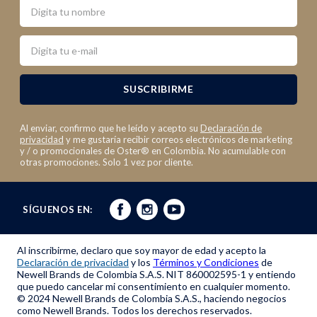
Nombre
Email
SUSCRIBIRME
Al enviar, confirmo que he leído y acepto su
Declaración de
privacidad
y me gustaría recibir correos electrónicos de marketing
y / o promocionales de Oster® en Colombia. No acumulable con
otras promociones. Solo 1 vez por cliente.
SÍGUENOS EN:
Al inscribirme, declaro que soy mayor de edad y acepto la
Declaración de privacidad
y los
Términos y Condiciones
de
Newell Brands de Colombia S.A.S. NIT 860002595-1 y entiendo
que puedo cancelar mi consentimiento en cualquier momento.
© 2024 Newell Brands de Colombia S.A.S., haciendo negocios
como Newell Brands. Todos los derechos reservados.