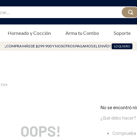
...
Horneado y Cocción
Arma tu Combo
Soporte
¡COMPRA MÁS DE $299.900 Y NOSOTROS PAGAMOS EL ENVÍO!
LO QUIERO
ctos
No se encontró n
¿Qué debo hacer?
OOPS!
Comprueba 