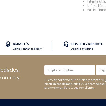
Intenta util
Utiliza tér
Intenta bus
GARANTÍA
SERVICIO Y SOPORTE
Con la confianza oster >
Déjanos ayudarte
Nombre
Email
vedades,
trónico y
Al enviar, confirmo que he leído y acepto su
electrónicos de marketing y / o promociona
promociones. Solo 1 vez por cliente.