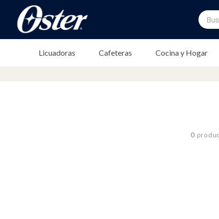
Buscar
TÉRMINOS MÁS BUSCADOS
Licuadoras
Cafeteras
Cocina y Hogar
1
.
licuadora
2
.
freidora
3
.
cafetera
4
.
batidora
5
.
sandwichera
0
produ
6
.
freidora aire
7
.
plancha
8
.
vaso
9
.
horno
10
.
vaso licuadora