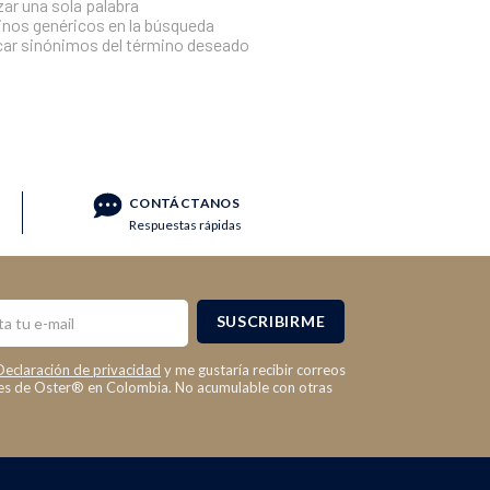
izar una sola palabra
minos genéricos en la búsqueda
car sinónimos del término deseado
CONTÁCTANOS
Respuestas rápidas
SUSCRIBIRME
Declaración de privacidad
y me gustaría recibir correos
les de Oster® en Colombia. No acumulable con otras