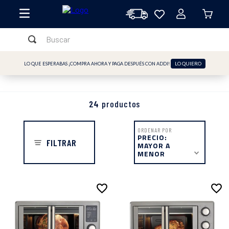
Buscar
TÉRMINOS MÁS BUSCADOS
LO QUIERO
LO QUE ESPERABAS ¡COMPRA AHORA Y PAGA DESPUÉS CON ADDI!
1
.
licuadora
2
.
freidora
24
productos
3
.
cafetera
4
.
batidora
ORDENAR POR
PRECIO:
FILTRAR
MAYOR A
5
.
sandwichera
MENOR
6
.
freidora aire
7
.
plancha
8
.
horno
9
.
vaso licuadora