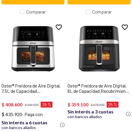
Comparar
Comparar
Oster® Freidora de Aire Digital,
Oster® Freidora de Aire Digital,
7.5L de Capacidad
6L de Capacidad,Recubrimiento
Recubrimiento Oster®
Oster® DiamondForce, con
DiamondForce, 10 Programas
Ventana y Luz Interna, 10
$
408
.
600
$
359
.
100
25 %
25 %
$
544
.
900
$
478
.
900
Automáticos,
Programas Automáticos,
Sin interés a 3 cuotas
CKSTAF75WDSSDF
CKSTAF60WDDF
$ 435.920
Paga con
con bancos aliados
Sin interés a 6 cuotas
con bancos aliados