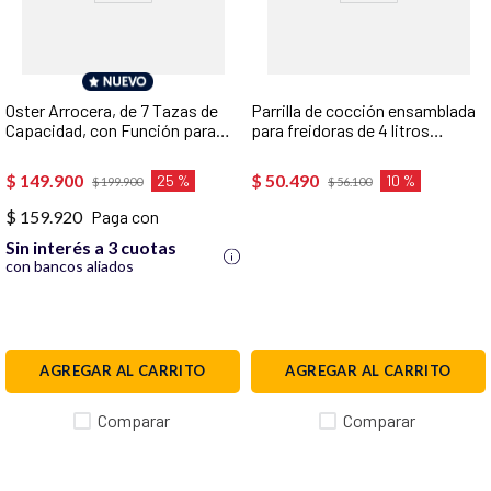
Oster Arrocera, de 7 Tazas de
Parrilla de cocción ensamblada
Capacidad, con Función para
para freidoras de 4 litros
Mantener Caliente,
CKSTAF40M
Recubrimiento Antiadherente
$
149
.
900
$
50
.
490
25 %
10 %
$
199
.
900
$
56
.
100
Oster DiamondForce,
CKSTRCB7DFBLK
$ 159.920
Paga con
Sin interés a 3 cuotas
con bancos aliados
AGREGAR AL CARRITO
AGREGAR AL CARRITO
Comparar
Comparar