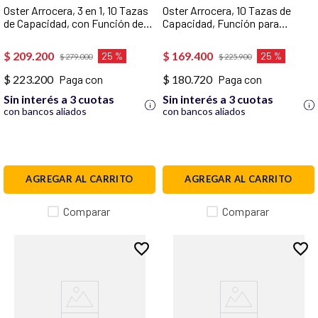
Oster Arrocera, 3 en 1, 10 Tazas
Oster Arrocera, 10 Tazas de
de Capacidad, con Función de
Capacidad, Función para
Sofrito, Vaporera,
Mantener Caliente,
Recubrimiento Antiadherente
Recubrimiento Antiadherente
$
209
.
200
$
169
.
400
25 %
25 %
$
279
.
000
$
225
.
900
Oster DiamondForce,
Oster DiamondForce,
CKSTRC10DFSKE
CKSTRCB10DFBLK
$ 223.200
Paga con
$ 180.720
Paga con
Sin interés a 3 cuotas
Sin interés a 3 cuotas
con bancos aliados
con bancos aliados
AGREGAR AL CARRITO
AGREGAR AL CARRITO
Comparar
Comparar