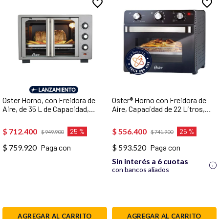
Oster Horno, con Freidora de
Oster® Horno con Freidora de
Aire, de 35 L de Capacidad,
Aire, Capacidad de 22 Litros,
Color Gris,
Recubrimiento Antiadherente,
TSSTTV35FDMAFNS-013
Negro, TSSTTVMAF1NS
$
712
.
400
$
556
.
400
25 %
25 %
$
949
.
900
$
741
.
900
$ 759.920
Paga con
$ 593.520
Paga con
Sin interés a 6 cuotas
con bancos aliados
AGREGAR AL CARRITO
AGREGAR AL CARRITO