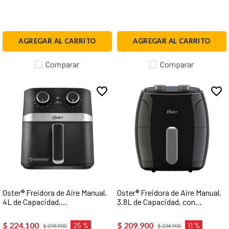
AGREGAR AL CARRITO
AGREGAR AL CARRITO
Comparar
Comparar
Oster® Freidora de Aire Manual,
Oster® Freidora de Aire Manual,
4L de Capacidad,
3.8L de Capacidad, con
Recubrimiento Oster®
Controles de Tiempo y
DiamondForce, con Controles
Temperatura, Negra,
$
224
.
100
$
209
.
900
25 %
11 %
$
298
.
900
$
234
.
900