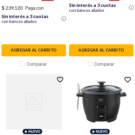
de Tiempo y Temperatura,
CKSTAF38MNS
Sin interés a 3 cuotas
CKSTAF401MDF
$ 239.120
Paga con
con bancos aliados
Sin interés a 3 cuotas
con bancos aliados
AGREGAR AL CARRITO
AGREGAR AL CARRITO
Comparar
Comparar