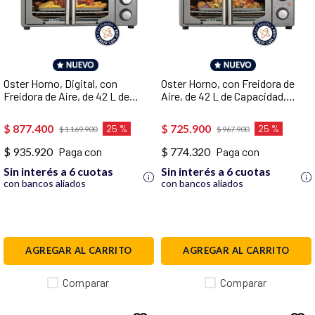
10
.
vaso
Oster Horno, Digital, con
Oster Horno, con Freidora de
Freidora de Aire, de 42 L de
Aire, de 42 L de Capacidad,
Capacidad, Color Gris,
Color Gris, TSSTTV42FDMAFNS
TSSTTV42FDDAFNS
$
877
.
400
$
725
.
900
25 %
25 %
$
1
.
169
.
900
$
967
.
900
$ 935.920
Paga con
$ 774.320
Paga con
Sin interés a 6 cuotas
Sin interés a 6 cuotas
con bancos aliados
con bancos aliados
AGREGAR AL CARRITO
AGREGAR AL CARRITO
Comparar
Comparar