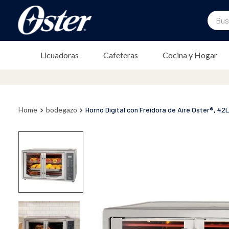
Buscar
TÉRMINOS MÁS BUSCADOS
Licuadoras
Cafeteras
Cocina y Hogar
1
.
licuadora
2
.
freidora
3
.
cafetera
bodegazo
Horno Digital con Freidora de Aire Oster®,
4
.
batidora
5
.
sandwichera
6
.
freidora aire
7
.
plancha
8
.
horno
9
.
vaso licuadora
10
.
vaso