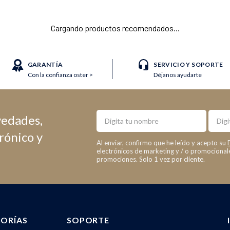
Cargando productos recomendados...
GARANTÍA
SERVICIO Y SOPORTE
Con la confianza oster >
Déjanos ayudarte
Nombre
Email
vedades,
trónico y
Al enviar, confirmo que he leído y acepto su
electrónicos de marketing y / o promociona
promociones. Solo 1 vez por cliente.
ORÍAS
SOPORTE