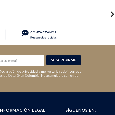
CONTÁCTANOS
Respuestas rápidas
SUSCRIBIRME
Declaración de privacidad
y me gustaría recibir correos
les de Oster® en Colombia. No acumulable con otras
INFORMACIÓN LEGAL
SÍGUENOS EN: