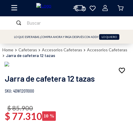
Buscar
TÉRMINOS MÁS BUSCADOS
LO QUIERO
LO QUE ESPERABAS ¡COMPRA AHORA Y PAGA DESPUÉS CON ADDI!
1
.
licuadora
Cafeteras
Accesorios Cafeteras
Accesorios Cafeteras
2
.
freidora
Jarra de cafetera 12 tazas
3
.
cafetera
4
.
batidora
Jarra de cafetera 12 tazas
5
.
sandwichera
:
4DW12011000
6
.
freidora aire
7
.
plancha
$
85
.
900
$
77
.
310
10 %
8
.
vaso
9
.
horno