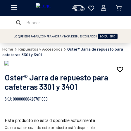
Buscar
TÉRMINOS MÁS BUSCADOS
LO QUIERO
LO QUE ESPERABAS ¡COMPRA AHORA Y PAGA DESPUÉS CON ADDI!
1
.
licuadora
Repuestos y Accesorios
Oster® Jarra de repuesto para
2
.
freidora
cafeteras 3301 y 3401
3
.
cafetera
4
.
batidora
Oster® Jarra de repuesto para
5
.
sandwichera
cafeteras 3301 y 3401
6
.
freidora aire
:
000000004287011000
7
.
plancha
8
.
vaso licuadora
Este producto no está disponible actualmente
9
.
horno
Quiero saber cuando este producto está disponible