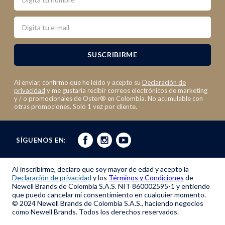
Email
SUSCRIBIRME
Al enviar, confirmo que he leído y acepto su
Declaración de
privacidad
y me gustaría recibir correos electrónicos de marketing
y / o promocionales de Oster® en Colombia. No acumulable con
otras promociones. Solo 1 vez por cliente.
SÍGUENOS EN:
Al inscribirme, declaro que soy mayor de edad y acepto la
Declaración de privacidad
y los
Términos y Condiciones
de
Newell Brands de Colombia S.A.S. NIT 860002595-1 y entiendo
que puedo cancelar mi consentimiento en cualquier momento.
© 2024 Newell Brands de Colombia S.A.S., haciendo negocios
como Newell Brands. Todos los derechos reservados.