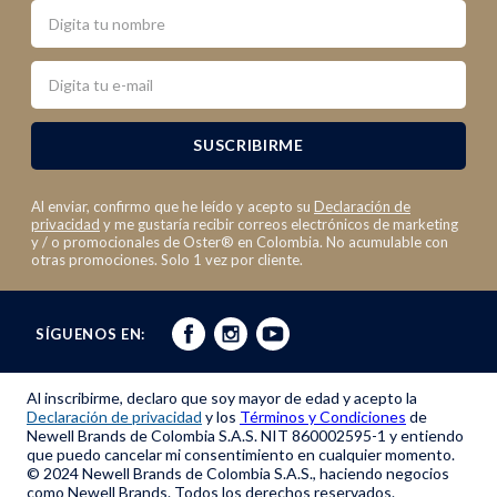
Nombre
Email
SUSCRIBIRME
Al enviar, confirmo que he leído y acepto su
Declaración de
privacidad
y me gustaría recibir correos electrónicos de marketing
y / o promocionales de Oster® en Colombia. No acumulable con
otras promociones. Solo 1 vez por cliente.
SÍGUENOS EN:
Al inscribirme, declaro que soy mayor de edad y acepto la
Declaración de privacidad
y los
Términos y Condiciones
de
Newell Brands de Colombia S.A.S. NIT 860002595-1 y entiendo
que puedo cancelar mi consentimiento en cualquier momento.
© 2024 Newell Brands de Colombia S.A.S., haciendo negocios
como Newell Brands. Todos los derechos reservados.