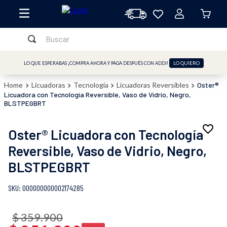
Buscar
TÉRMINOS MÁS BUSCADOS
LO QUIERO
LO QUE ESPERABAS ¡COMPRA AHORA Y PAGA DESPUÉS CON ADDI!
1
.
licuadora
Licuadoras
Tecnología
Licuadoras Reversibles
Oster®
2
.
freidora
Licuadora con Tecnología Reversible, Vaso de Vidrio, Negro,
BLSTPEGBRT
3
.
cafetera
4
.
batidora
Oster® Licuadora con Tecnología
5
.
sandwichera
Reversible, Vaso de Vidrio, Negro,
6
.
BLSTPEGBRT
freidora aire
7
.
plancha
:
000000000002174285
8
.
horno
$
359
.
900
9
.
vaso