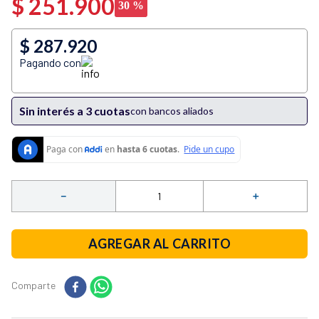
$
251
.
900
30 %
10
.
vaso licuadora
$ 287.920
Pagando con
Sin interés a 3 cuotas
con bancos aliados
－
＋
AGREGAR AL CARRITO
Comparte