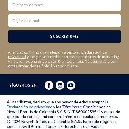
Nombre
Email
SUSCRIBIRME
Al enviar, confirmo que he leído y acepto su
Declaración de
privacidad
y me gustaría recibir correos electrónicos de marketing
y / o promocionales de Oster® en Colombia. No acumulable con
otras promociones. Solo 1 vez por cliente.
SÍGUENOS EN:
Al inscribirme, declaro que soy mayor de edad y acepto la
Declaración de privacidad
y los
Términos y Condiciones
de
Newell Brands de Colombia S.A.S. NIT 860002595-1 y entiendo
que puedo cancelar mi consentimiento en cualquier momento.
© 2024 Newell Brands de Colombia S.A.S., haciendo negocios
como Newell Brands. Todos los derechos reservados.