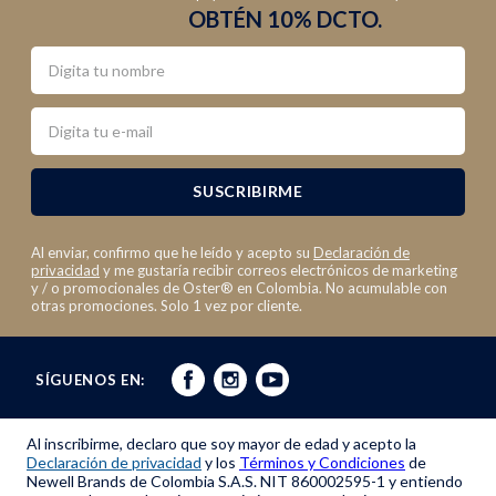
OBTÉN 10% DCTO.
Nombre
Email
SUSCRIBIRME
Al enviar, confirmo que he leído y acepto su
Declaración de
privacidad
y me gustaría recibir correos electrónicos de marketing
y / o promocionales de Oster® en Colombia. No acumulable con
otras promociones. Solo 1 vez por cliente.
SÍGUENOS EN:
Al inscribirme, declaro que soy mayor de edad y acepto la
Declaración de privacidad
y los
Términos y Condiciones
de
Newell Brands de Colombia S.A.S. NIT 860002595-1 y entiendo