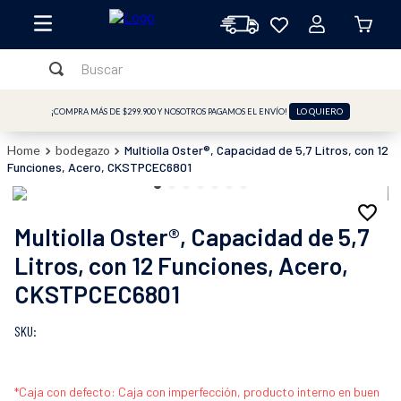
Buscar
TÉRMINOS MÁS BUSCADOS
LO QUIERO
¡COMPRA MÁS DE $299.900 Y NOSOTROS PAGAMOS EL ENVÍO!
1
.
licuadora
bodegazo
Multiolla Oster®, Capacidad de 5,7 Litros, con 12
2
.
freidora
Funciones, Acero, CKSTPCEC6801
3
.
cafetera
4
.
batidora
Multiolla Oster®, Capacidad de 5,7
5
.
sandwichera
Litros, con 12 Funciones, Acero,
CKSTPCEC6801
6
.
freidora aire
7
.
plancha
:
8
.
horno
9
.
vaso