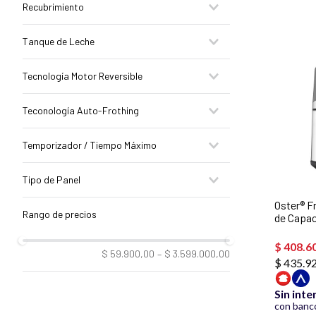
Recubrimiento
BVSTEM7301
BVSTEM6604SS
Bioceramic
Tanque de Leche
BVSTEM5502
Antiadherente DiamondForce
BVSTDC4403013
Si
Tecnología Motor Reversible
BLST4655
Si
Teconología Auto-Frothing
No
Si
Temporizador / Tiempo Máximo
No
60'
Tipo de Panel
Digital
Oster® Fr
de Capac
Diamond
Automát
$
408
.
6
$ 59.900,00
–
$ 3.599.000,00
$ 435.9
Sin inte
con banco