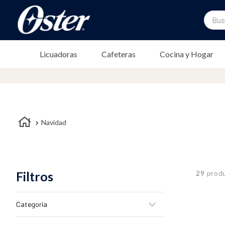
Buscar
TÉRMINOS MÁS BUSCADOS
Licuadoras
Cafeteras
Cocina y Hogar
1
.
licuadora
2
.
freidora
3
.
cafetera
4
.
batidora
Navidad
5
.
sandwichera
6
.
freidora aire
7
.
plancha
Filtros
29
prod
8
.
horno
9
.
vaso
Categoría
10
.
vaso licuadora
Cafeteras Eléctricas