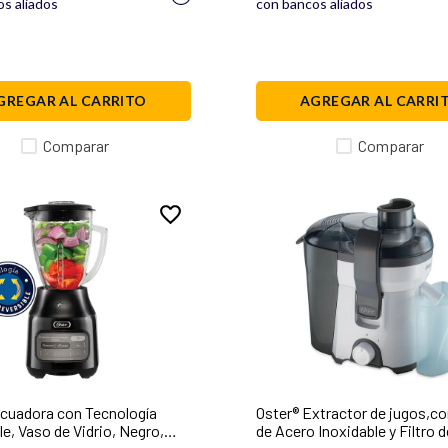
s aliados
con bancos aliados
GREGAR AL CARRITO
AGREGAR AL CARRI
Comparar
Comparar
icuadora con Tecnología
Oster® Extractor de jugos,con
e, Vaso de Vidrio, Negro,
de Acero Inoxidable y Filtro d