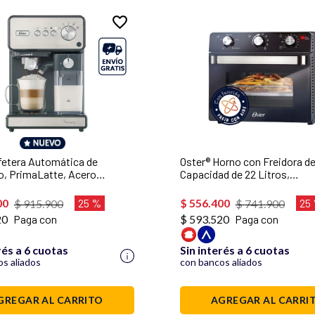
fetera Automática de
Oster® Horno con Freidora de
, PrimaLatte, Acero
Capacidad de 22 Litros,
ble, BVSTEM6604SS
Recubrimiento Antiadherente
TSSTTVMAF1NS
00
25 %
$
556
.
400
25
$
915
.
900
$
741
.
900
20
Paga con
$ 593.520
Paga con
rés a 6 cuotas
Sin interés a 6 cuotas
s aliados
con bancos aliados
GREGAR AL CARRITO
AGREGAR AL CARRI