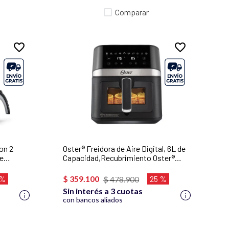
Comparar
on 2
Oster® Freidora de Aire Digital, 6L de
de
Capacidad,Recubrimiento Oster®
DiamondForce, con Ventana y Luz
Interna, 10 Programas Automáticos,
 %
$
359
.
100
25 %
$
478
.
900
CKSTAF60WDDF
Sin interés a 3 cuotas
con bancos aliados