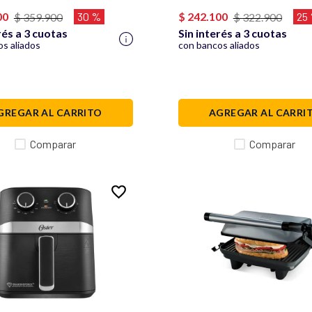
GBRT
Limpieza, Gris, FPSTJE316
00
30 %
$
242
.
100
25
$
359
.
900
$
322
.
900
rés a 3 cuotas
Sin interés a 3 cuotas
s aliados
con bancos aliados
GREGAR AL CARRITO
AGREGAR AL CARRI
Comparar
Comparar