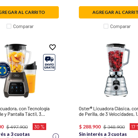
GREGAR AL CARRITO
AGREGAR AL CARRI
Comparar
Comparar
icuadora, con Tecnología
Oster® Licuadora Clásica, co
e y Pantalla Táctil, 3
de Perilla, de 3 Velocidades, 1
des, 1000 W, Incluye un vaso
1000 W, Cromada, BLST4655
Go, Plateada,
00
30 %
$
288
.
900
17
$
497
.
900
$
348
.
900
G1312XBG
rés a 3 cuotas
Sin interés a 3 cuotas