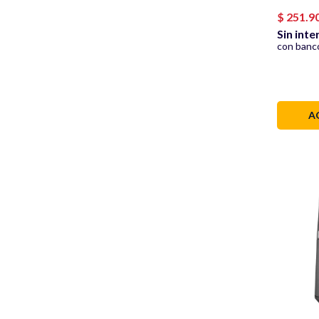
BLSTPE
$
251
.
9
Sin inte
con banco
A