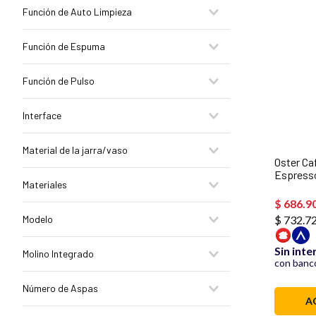
180°C/350°F
Licuadoras tradicionales
Función de Auto Limpieza
200 °C/400 °F
Licuadoras tecnología reversible
Si
Función de Espuma
No
Si
Función de Pulso
Si
Interface
Botones
Material de la jarra/vaso
Botones LED de tacto suave
Oster Ca
Espresso
Vidrio refractario Boroclass
Materiales
Inoxida
$
686
.
9
Vidrio
Modelo
$ 732.7
Planchas y Sandwicheras
Sin inte
Molino Integrado
CKSTAF75WDSSDF
con banco
CKSTAF60WDDF
Si
Número de Aspas
CKSTAF401MDF
No
A
CKSTAF38MNS
4