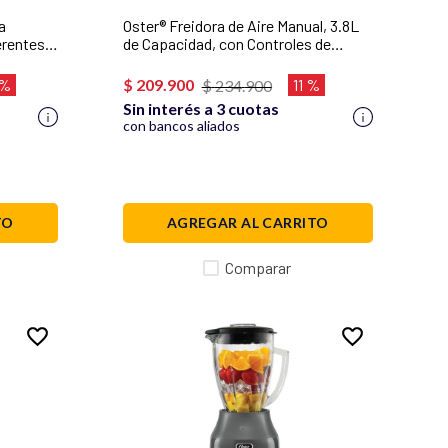
a
Oster® Freidora de Aire Manual, 3.8L
erentes,
de Capacidad, con Controles de
880
Tiempo y Temperatura, Negra,
CKSTAF38MNS
 %
$
209
.
900
11 %
$
234
.
900
Sin interés a 3 cuotas
con bancos aliados
TO
AGREGAR AL CARRITO
Comparar