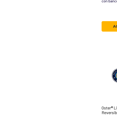
con banco
A
Oster® L
Reversibl