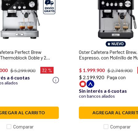
afetera Perfect Brew
Oster Cafetera Perfect Brew,
Thermoblock Doble y 2
Espresso, con Molinillo de M
e Presión, 15 Bares,
Tubo de Vapor Tempsense, P
, Latte, Incluye Accesorios
filtro de 58 mm, BVSTEM730
000
32 %
$
1
.
999
.
900
$
5
.
299
.
900
$
2
.
749
.
900
onales, BVSTEM7400
$ 2.199.920
Paga con
rés a 6 cuotas
s aliados
Sin interés a 6 cuotas
con bancos aliados
GREGAR AL CARRITO
AGREGAR AL CARRI
Comparar
Comparar