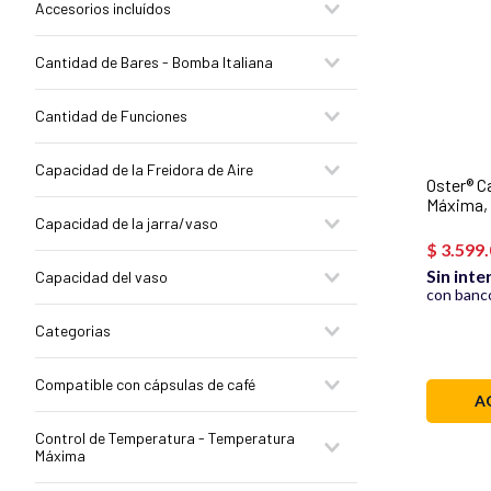
Accesorios incluídos
Freidoras de Aire
Licuadoras
Si
Cantidad de Bares - Bomba Italiana
Hogar y Planchas
No
Tecnología
15
Cantidad de Funciones
Sandwicheras
Extractores y Procesadores
10
Capacidad de la Freidora de Aire
Multiollas y Arroceras
Oster® C
Batidoras
Máxima, 
7.5 L
Capacidad de la jarra/vaso
Bombas d
6 litros
Espresso
$
3
.
599
.
1.5 litros
Profesi
Sin inte
Capacidad del vaso
1.25
con banco
1.25L - 1.5L
Categorias
Cafeteras de especialidad
Compatible con cápsulas de café
Espresso y Capuccino
A
Sandwicheras
Si
Control de Temperatura - Temperatura
Linea Pro
Máxima
Linea Esencial