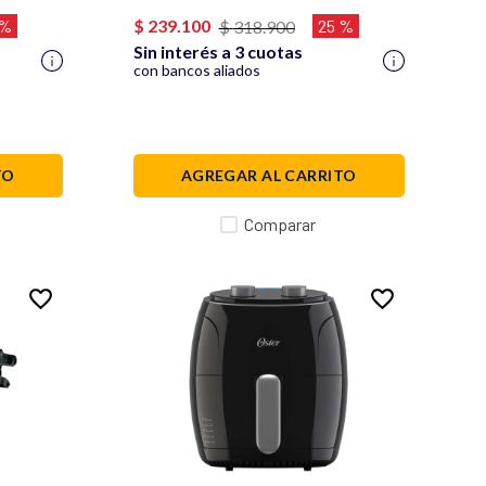
W
Tazas, Negro y Acero Inoxidable ,
BVSTDC4403
 %
$
239
.
100
25 %
$
318
.
900
Sin interés a 3 cuotas
con bancos aliados
TO
AGREGAR AL CARRITO
Comparar