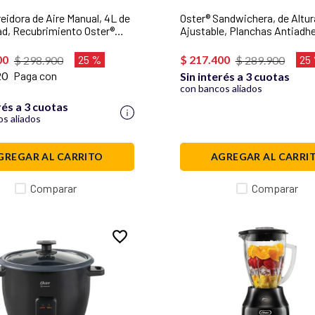
reidora de Aire Manual, 4L de
Oster® Sandwichera, de Altur
d, Recubrimiento Oster®
Ajustable, Planchas Antiadh
orce, con Controles de
Acero Inoxidable, CKSTPA2
 Temperatura,
00
25 %
$
217
.
400
25
$
298
.
900
$
289
.
900
401MDF
20
Paga con
Sin interés a 3 cuotas
con bancos aliados
rés a 3 cuotas
s aliados
GREGAR AL CARRITO
AGREGAR AL CARRI
Comparar
Comparar