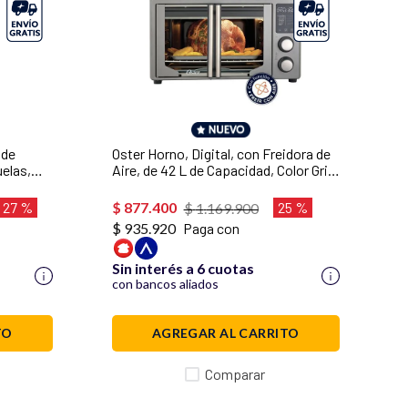
 de
Oster Horno, Digital, con Freidora de
uelas,
Aire, de 42 L de Capacidad, Color Gris,
orta
TSSTTV42FDDAFNS
1
27 %
$
877
.
400
25 %
$
1
.
169
.
900
$ 935.920
Paga con
Sin interés a 6 cuotas
con bancos aliados
TO
AGREGAR AL CARRITO
Comparar