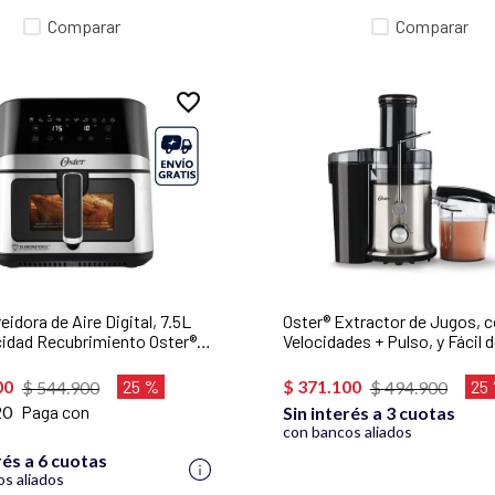
Comparar
Comparar
eidora de Aire Digital, 7.5L
Oster® Extractor de Jugos, c
idad Recubrimiento Oster®
Velocidades + Pulso, y Fácil 
Force, 10 Programas
Limpiar, Negro y Plateado,
icos, CKSTAF75WDSSDF
FPSTJE320S
00
25 %
$
371
.
100
25
$
544
.
900
$
494
.
900
20
Paga con
Sin interés a 3 cuotas
con bancos aliados
rés a 6 cuotas
s aliados