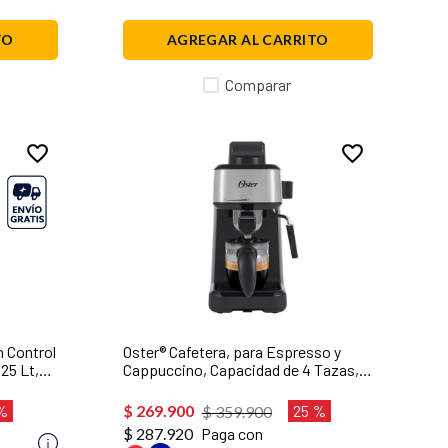
TO
AGREGAR AL CARRITO
Comparar
n Control
Oster® Cafetera, para Espresso y
.25 Lt,
Cappuccino, Capacidad de 4 Tazas,
Jarra de Vidrio, Tubo de Vapor para
Espumar la Leche, Negro,
 %
$
269
.
900
25 %
$
359
.
900
BVSTEM3300
$ 287.920
Paga con