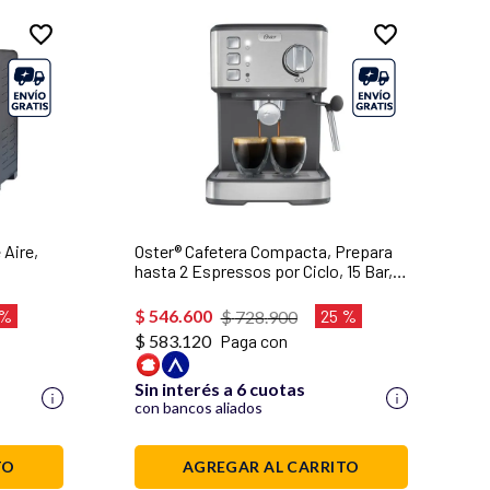
 Aire,
Oster® Cafetera Compacta, Prepara
hasta 2 Espressos por Ciclo, 15 Bar,
, Negro,
Tubo de Vapor para Leche Espumosa
para Capuccinos y Lattes,
 %
$
546
.
600
25 %
$
728
.
900
BVSTEM5502
$ 583.120
Paga con
Sin interés a 6 cuotas
con bancos aliados
TO
AGREGAR AL CARRITO