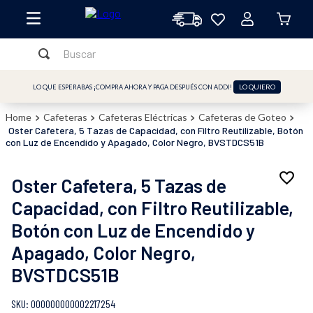
Buscar
TÉRMINOS MÁS BUSCADOS
LO QUIERO
LO QUE ESPERABAS ¡COMPRA AHORA Y PAGA DESPUÉS CON ADDI!
1
.
licuadora
Cafeteras
Cafeteras Eléctricas
Cafeteras de Goteo
2
.
freidora
Oster Cafetera, 5 Tazas de Capacidad, con Filtro Reutilizable, Botón
con Luz de Encendido y Apagado, Color Negro, BVSTDCS51B
3
.
cafetera
4
.
batidora
Oster Cafetera, 5 Tazas de
5
.
sandwichera
Capacidad, con Filtro Reutilizable,
6
.
Botón con Luz de Encendido y
freidora aire
Apagado, Color Negro,
7
.
plancha
BVSTDCS51B
8
.
vaso
9
.
horno
:
000000000002217254