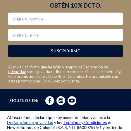
OBTÉN 10% DCTO.
Nombre
Email
SUSCRIBIRME
Al enviar, confirmo que he leído y acepto su
Declaración de
privacidad
y me gustaría recibir correos electrónicos de marketing
y / o promocionales de Oster® en Colombia. No acumulable con
otras promociones. Solo 1 vez por cliente.
SÍGUENOS EN:
Al inscribirme, declaro que soy mayor de edad y acepto la
Declaración de privacidad
y los
Términos y Condiciones
de
Newell Brands de Colombia S.A.S. NIT 860002595-1 y entiendo