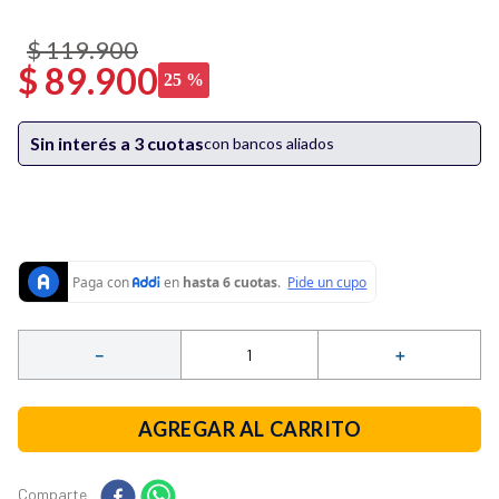
10
.
vaso licuadora
$
119
.
900
$
89
.
900
25 %
Sin interés a 3 cuotas
con bancos aliados
－
＋
AGREGAR AL CARRITO
Comparte