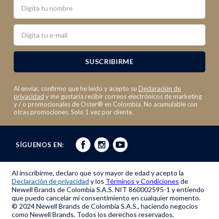
Nombre
Email
SUSCRIBIRME
Al enviar, confirmo que he leído y acepto su
Declaración de
privacidad
y me gustaría recibir correos electrónicos de marketing
y / o promocionales de Oster® en Colombia. No acumulable con
otras promociones. Solo 1 vez por cliente.
SÍGUENOS EN:
Al inscribirme, declaro que soy mayor de edad y acepto la
Declaración de privacidad
y los
Términos y Condiciones
de
Newell Brands de Colombia S.A.S. NIT 860002595-1 y entiendo
que puedo cancelar mi consentimiento en cualquier momento.
© 2024 Newell Brands de Colombia S.A.S., haciendo negocios
como Newell Brands. Todos los derechos reservados.