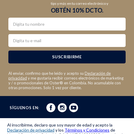
tips y más en tu correo electrónico y
OBTÉN 10% DCTO.
Nombre
Email
SUSCRIBIRME
Al enviar, confirmo que he leído y acepto su
Declaración de
privacidad
y me gustaría recibir correos electrónicos de marketing
y / o promocionales de Oster® en Colombia. No acumulable con
otras promociones. Solo 1 vez por cliente.
SÍGUENOS EN:
Al inscribirme, declaro que soy mayor de edad y acepto la
Declaración de privacidad
y los
Términos y Condiciones
de