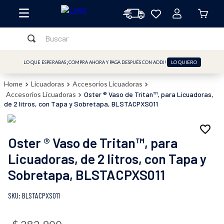
Buscar
TÉRMINOS MÁS BUSCADOS
LO QUIERO
LO QUE ESPERABAS ¡COMPRA AHORA Y PAGA DESPUÉS CON ADDI!
1
.
licuadora
Licuadoras
Accesorios Licuadoras
2
.
freidora
Accesorios Licuadoras
Oster ® Vaso de Tritan™, para Licuadoras,
de 2 litros, con Tapa y Sobretapa, BLSTACPXS011
3
.
cafetera
4
.
batidora
Oster ® Vaso de Tritan™, para
5
.
sandwichera
Licuadoras, de 2 litros, con Tapa y
6
.
freidora aire
Sobretapa, BLSTACPXS011
7
.
plancha
:
BLSTACPXS011
8
.
horno
9
.
vaso