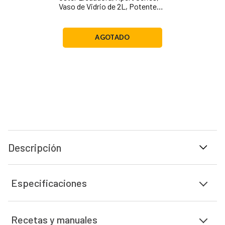
Vaso de Vidrio de 2L, Potente
Motor Reversible de 1500 W, 3
Programas Automáticos, Vaso
Portátil, Plateado, BLST3A-CPG
AGOTADO
Descripción
Especificaciones
Recetas y manuales