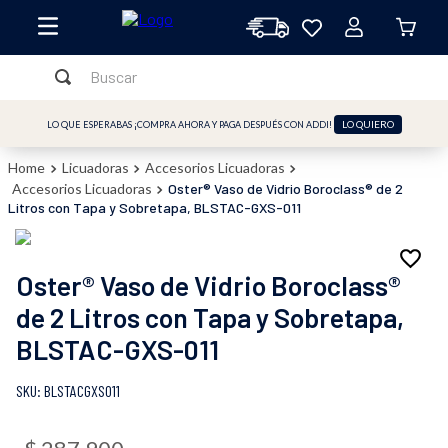
Buscar
TÉRMINOS MÁS BUSCADOS
LO QUIERO
LO QUE ESPERABAS ¡COMPRA AHORA Y PAGA DESPUÉS CON ADDI!
1
.
licuadora
Licuadoras
Accesorios Licuadoras
2
.
freidora
Accesorios Licuadoras
Oster® Vaso de Vidrio Boroclass® de 2
Litros con Tapa y Sobretapa, BLSTAC-GXS-011
3
.
cafetera
4
.
batidora
Oster® Vaso de Vidrio Boroclass®
5
.
sandwichera
de 2 Litros con Tapa y Sobretapa,
6
.
freidora aire
BLSTAC-GXS-011
7
.
plancha
:
BLSTACGXS011
8
.
horno
9
.
vaso licuadora