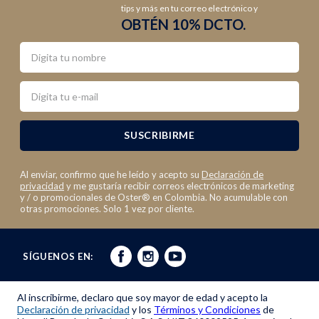
tips y más en tu correo electrónico y
OBTÉN 10% DCTO.
Nombre
Email
SUSCRIBIRME
Al enviar, confirmo que he leído y acepto su
Declaración de
privacidad
y me gustaría recibir correos electrónicos de marketing
y / o promocionales de Oster® en Colombia. No acumulable con
otras promociones. Solo 1 vez por cliente.
SÍGUENOS EN:
Al inscribirme, declaro que soy mayor de edad y acepto la
Declaración de privacidad
y los
Términos y Condiciones
de