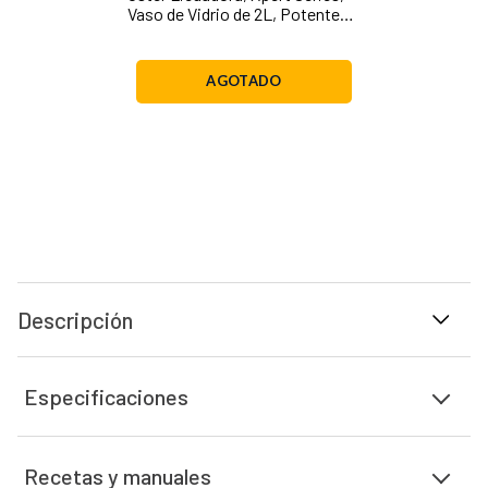
Vaso de Vidrio de 2L, Potente
Motor Reversible de 1500 W, 3
Programas Automáticos, Vaso
Portátil, Plateado, BLST3A-CPG
AGOTADO
Descripción
Especificaciones
Recetas y manuales