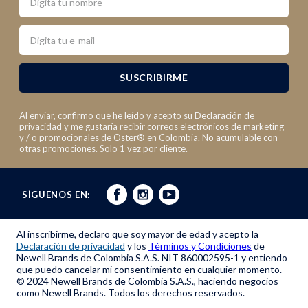
Email
SUSCRIBIRME
Al enviar, confirmo que he leído y acepto su
Declaración de
privacidad
y me gustaría recibir correos electrónicos de marketing
y / o promocionales de Oster® en Colombia. No acumulable con
otras promociones. Solo 1 vez por cliente.
SÍGUENOS EN:
Al inscribirme, declaro que soy mayor de edad y acepto la
Declaración de privacidad
y los
Términos y Condiciones
de
Newell Brands de Colombia S.A.S. NIT 860002595-1 y entiendo
que puedo cancelar mi consentimiento en cualquier momento.
© 2024 Newell Brands de Colombia S.A.S., haciendo negocios
como Newell Brands. Todos los derechos reservados.