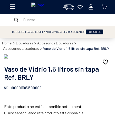
Buscar
TÉRMINOS MÁS BUSCADOS
LO QUIERO
LO QUE ESPERABAS ¡COMPRA AHORA Y PAGA DESPUÉS CON ADDI!
1
.
licuadora
Licuadoras
Accesorios Licuadoras
2
.
freidora
Accesorios Licuadoras
Vaso de Vidrio 1,5 litros sin tapa Ref. BRLY
3
.
cafetera
4
.
batidora
Vaso de Vidrio 1,5 litros sin tapa
5
.
sandwichera
Ref. BRLY
6
.
freidora aire
:
000000118513000000
7
.
plancha
8
.
horno
Este producto no está disponible actualmente
9
.
vaso
Quiero saber cuando este producto está disponible