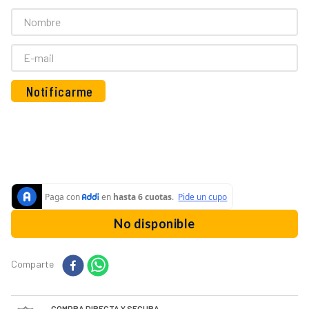
10
.
vaso licuadora
No disponible
Comparte
COMPRA DIRECTA Y SEGURA