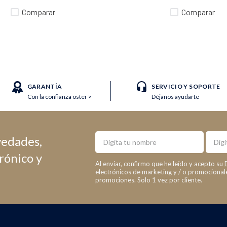
Comparar
Comparar
GARANTÍA
SERVICIO Y SOPORTE
Con la confianza oster >
Déjanos ayudarte
Nombre
Email
vedades,
trónico y
Al enviar, confirmo que he leído y acepto su
electrónicos de marketing y / o promociona
promociones. Solo 1 vez por cliente.