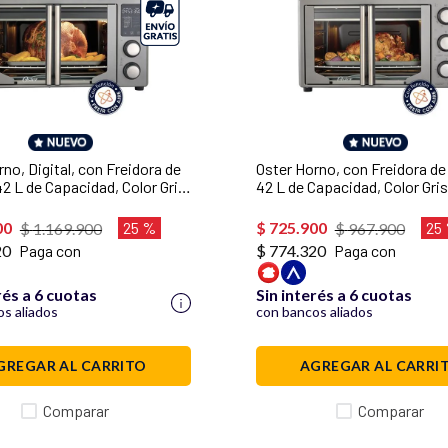
no, Digital, con Freidora de
Oster Horno, con Freidora de 
42 L de Capacidad, Color Gris,
42 L de Capacidad, Color Gris
42FDDAFNS
TSSTTV42FDMAFNS
00
25 %
$
725
.
900
25
$
1
.
169
.
900
$
967
.
900
20
Paga con
$ 774.320
Paga con
rés a 6 cuotas
Sin interés a 6 cuotas
s aliados
con bancos aliados
GREGAR AL CARRITO
AGREGAR AL CARRI
Comparar
Comparar