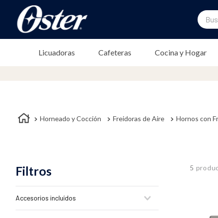
Buscar
TÉRMINOS MÁS BUSCADOS
Licuadoras
Cafeteras
Cocina y Hogar
1
.
licuadora
2
.
freidora
3
.
cafetera
4
.
batidora
Horneado y Cocción
Freidoras de Aire
Hornos con F
5
.
sandwichera
6
.
freidora aire
7
.
plancha
Filtros
5
produ
8
.
horno
9
.
vaso
Accesorios incluídos
10
.
vaso licuadora
Si