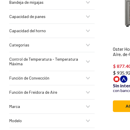
Bandeja de migajas
Si
Capacidad de panes
6
Capacidad del horno
35 L
Categorias
Oster Hor
Aire, de 
Hornos con freidoras de aire
Control de Temperatura - Temperatura
TSSTTV
Máxima
$
877
.
4
$ 935.9
230° C/450° F
Función de Convección
Sin inte
Si
con banco
Función de Freidora de Aire
Si
A
Marca
Oster
Modelo