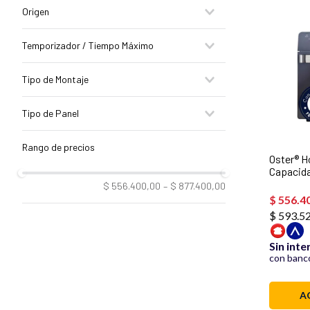
TSSTTV35FDMAFNS
Origen
China
Temporizador / Tiempo Máximo
60'
Tipo de Montaje
De mesa
Tipo de Panel
Manual
Oster® H
Capacida
Recubrim
$ 556.400,00
–
$ 877.400,00
TSSTTV
$
556
.
4
$ 593.5
Sin inte
con banco
A