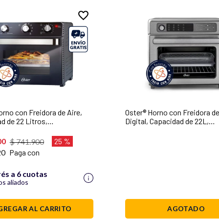
orno con Freidora de Aire,
Oster® Horno con Freidora de
d de 22 Litros,
Digital, Capacidad de 22L,
iento Antiadherente, Negro,
Revestimiento Antiadherent
MAF1NS
Interno, TSSTTVDAF1NS
00
25 %
$
741
.
900
20
Paga con
rés a 6 cuotas
s aliados
GREGAR AL CARRITO
AGOTADO