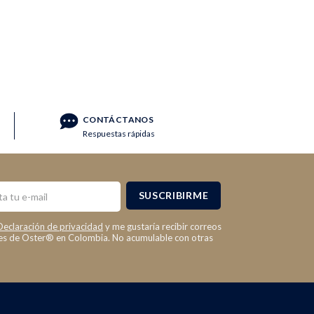
CONTÁCTANOS
Respuestas rápidas
SUSCRIBIRME
Declaración de privacidad
y me gustaría recibir correos
les de Oster® en Colombia. No acumulable con otras