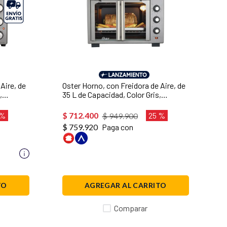
Aire, de
Oster Horno, con Freidora de Aire, de
,
35 L de Capacidad, Color Gris,
TSSTTV35FDMAFNS-013
 %
$
712
.
400
25 %
$
949
.
900
$ 759.920
Paga con
TO
AGREGAR AL CARRITO
Comparar