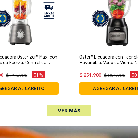
icuadora Osterizer® Max, con
Oster® Licuadora con Tecnol
s de Fuerza, Control de
Reversible, Vaso de Vidrio, 
2 Velocidades, Vaso de Vidrio,
BLSTPEGBRT
 1500 W, Plateado, BLSTPB-
00
31 %
$
251
.
900
30
$
795
.
900
$
359
.
900
GREGAR AL CARRITO
AGREGAR AL CARRI
VER MÁS