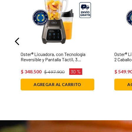
Oster® Licuadora, con Tecnología
Oster® L
Reversible y Pantalla Táctil, 3
2 Caballo
Velocidades, 1000 W, Incluye un vaso
Perilla, 
Blend-N-Go, Plateada,
1.75 Lt,
$
348
.
500
30 %
$
549
.
9
$
497
.
900
BLSTPYG1312XBG
RGR
AGREGAR AL CARRITO
A