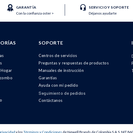
GARANTÍA
SERVICIO Y SOPORTE
Con la confianza oster >
Déjanos ayudarte
ORÍAS
SOPORTE
as
Centros de servicios
s
Preguntas y respuestas de productos
 Hogar
Manuales de instrucción
 combo
Garantías
Ayuda con mi pedido
Seguimiento de pedidos
o
Contáctanos
privacidad
y los
Términos y Condiciones
de Newell Brands de Colombia S.A.S. NIT 86