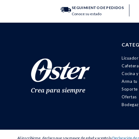
SEGUIMIENTO DE PEDIDOS
Conoce su estado
CATEG
Licuador
Cafetera
Cocina y
Arma tu
Soporte
Ofertas
Bodegaz
Al inscribirme, declaro que soy mayor de edad y acepto la
Declaración de 