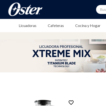
Buscar
TÉRMINOS MÁS BUSCADOS
Licuadoras
Cafeteras
Cocina y Hogar
1
.
licuadora
2
.
freidora
3
.
cafetera
4
.
batidora
5
.
sandwichera
6
.
freidora aire
7
.
plancha
8
.
horno
9
.
vaso licuadora
10
.
vaso