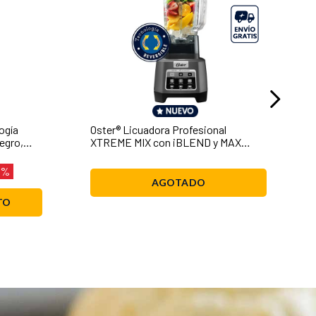
ogía
Oster® Licuadora Profesional
Negro,
XTREME MIX con iBLEND y MAX
CRUSH con Tecnología Reversible
BLSTXPG-BW
 %
AGOTADO
TO