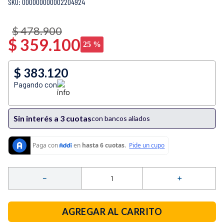
:
000000000002204924
10
.
vaso licuadora
$
478
.
900
$
359
.
100
25 %
$ 383.120
Pagando con
Sin interés a 3 cuotas
con bancos aliados
－
＋
AGREGAR AL CARRITO