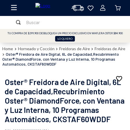
Buscar
TÉRMINOS MÁS BUSCADOS
TU COMPRA DE $299,900 DESBLOQUEA UN PRECIO EXCLUSIVO EN WAFLERA OSTER $84.900
LO QUIERO
1
.
licuadora
Horneado y Cocción
Freidoras de Aire
Freidoras de Aire
2
.
freidora
Oster® Freidora de Aire Digital, 6L de Capacidad,Recubrimiento
Oster® DiamondForce, con Ventana y Luz Interna, 10 Programas
3
.
cafetera
Automáticos, CKSTAF60WDDF
4
.
batidora
Oster® Freidora de Aire Digital, 6L
5
.
sandwichera
de Capacidad,Recubrimiento
6
.
freidora aire
Oster® DiamondForce, con Ventana
7
.
plancha
y Luz Interna, 10 Programas
8
.
vaso
Automáticos, CKSTAF60WDDF
9
.
horno