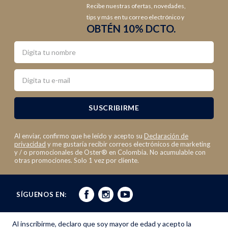
Recibe nuestras ofertas, novedades,
tips y más en tu correo electrónico y
OBTÉN 10% DCTO.
Nombre
Email
SUSCRIBIRME
Al enviar, confirmo que he leído y acepto su
Declaración de
privacidad
y me gustaría recibir correos electrónicos de marketing
y / o promocionales de Oster® en Colombia. No acumulable con
otras promociones. Solo 1 vez por cliente.
SÍGUENOS EN:
Al inscribirme, declaro que soy mayor de edad y acepto la