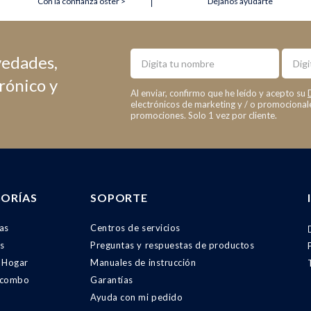
Con la confianza oster >
Déjanos ayudarte
Nombre
Email
vedades,
trónico y
Al enviar, confirmo que he leído y acepto su
electrónicos de marketing y / o promociona
promociones. Solo 1 vez por cliente.
ORÍAS
SOPORTE
as
Centros de servicios
s
Preguntas y respuestas de productos
 Hogar
Manuales de instrucción
 combo
Garantías
Ayuda con mi pedido