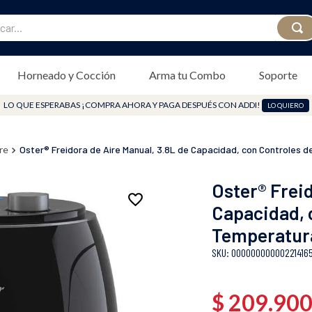
Todos los productos
Oster Mayorista
occidente
mas-vendidos
Bancos Aliados 3 cuot
...
Horneado y Cocción
Arma tu Combo
Soporte
LO QUE ESPERABAS ¡COMPRA AHORA Y PAGA DESPUÉS CON ADDI!
LO QUIERO
re
Oster® Freidora de Aire Manual, 3.8L de Capacidad, con Controle
Oster® Freid
Capacidad, 
Temperatur
:
00000000000221416
$
209
.
90