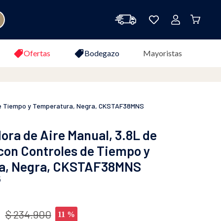
as
Ofertas
Bodegazo
Mayoristas
s de Tiempo y Temperatura, Negra, CKSTAF38MNS
ora de Aire Manual, 3.8L de
con Controles de Tiempo y
a, Negra, CKSTAF38MNS
5
0
$
234
.
900
11 %