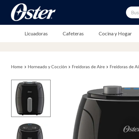
Buscar
TÉRMINOS MÁS BUSCADOS
Licuadoras
Cafeteras
Cocina y Hogar
1
.
licuadora
2
.
freidora
3
.
cafetera
Horneado y Cocción
Freidoras de Aire
4
.
batidora
Freidoras de Ai
5
.
sandwichera
6
.
freidora aire
7
.
plancha
8
.
horno
9
.
vaso
10
.
vaso licuadora